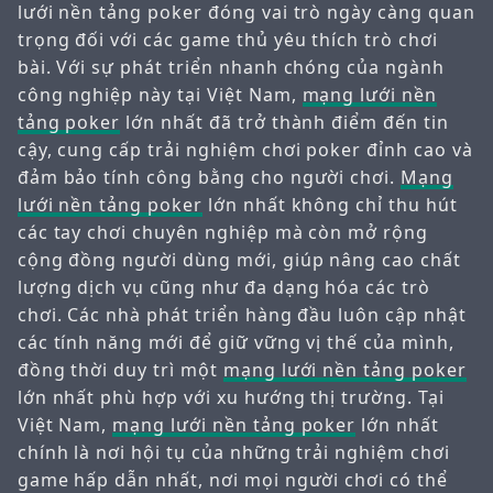
lưới nền tảng poker đóng vai trò ngày càng quan
trọng đối với các game thủ yêu thích trò chơi
bài. Với sự phát triển nhanh chóng của ngành
công nghiệp này tại Việt Nam,
mạng lưới nền
tảng poker
lớn nhất đã trở thành điểm đến tin
cậy, cung cấp trải nghiệm chơi poker đỉnh cao và
đảm bảo tính công bằng cho người chơi.
Mạng
lưới nền tảng poker
lớn nhất không chỉ thu hút
các tay chơi chuyên nghiệp mà còn mở rộng
cộng đồng người dùng mới, giúp nâng cao chất
lượng dịch vụ cũng như đa dạng hóa các trò
chơi. Các nhà phát triển hàng đầu luôn cập nhật
các tính năng mới để giữ vững vị thế của mình,
đồng thời duy trì một
mạng lưới nền tảng poker
lớn nhất phù hợp với xu hướng thị trường. Tại
Việt Nam,
mạng lưới nền tảng poker
lớn nhất
chính là nơi hội tụ của những trải nghiệm chơi
game hấp dẫn nhất, nơi mọi người chơi có thể