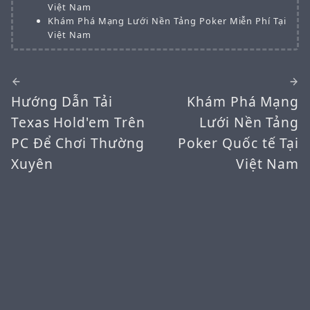
Việt Nam
Khám Phá Mạng Lưới Nền Tảng Poker Miễn Phí Tại
Việt Nam
Hướng Dẫn Tải
Khám Phá Mạng
Texas Hold'em Trên
Lưới Nền Tảng
PC Để Chơi Thường
Poker Quốc tế Tại
Xuyên
Việt Nam