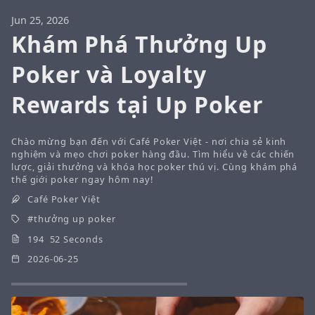
Jun 25, 2026
Khám Phá Thưởng Up
Poker và Loyalty
Rewards tại Up Poker
Chào mừng bạn đến với Café Poker Việt - nơi chia sẻ kinh
nghiệm và mẹo chơi poker hàng đầu. Tìm hiểu về các chiến
lược, giải thưởng và khóa học poker thú vị. Cùng khám phá
thế giới poker ngay hôm nay!
Café Poker Việt
thưởng up poker
194 52 Seconds
2026-06-25