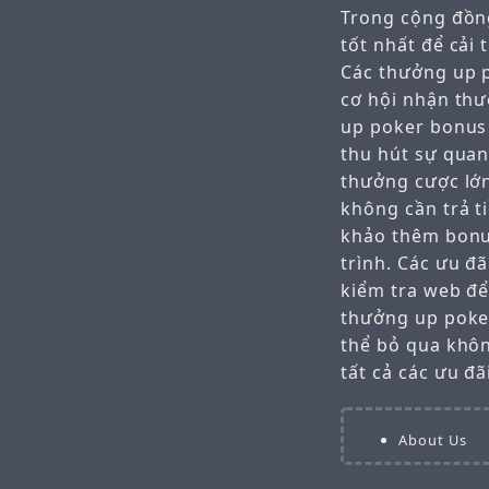
Trong cộng đồng
tốt nhất để cải
Các thưởng up 
cơ hội nhận thư
up poker bonus 
thu hút sự quan
thưởng cược lớn
không cần trả t
khảo thêm bonus
trình. Các ưu đ
kiểm tra web để
thưởng up poker
thể bỏ qua khôn
tất cả các ưu đã
About Us