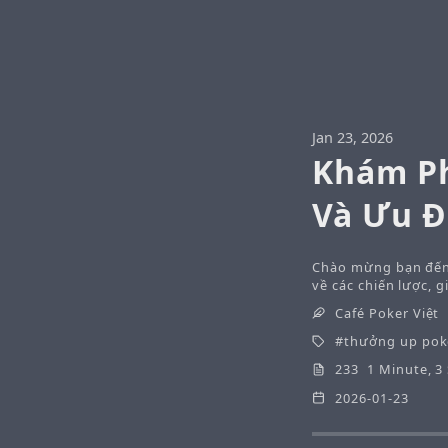
Jan 23, 2026
Khám Ph
Và Ưu Đ
Chào mừng bạn đến v
về các chiến lược, 
Café Poker Việt
thưởng up pok
233 1 Minute, 3
2026-01-23