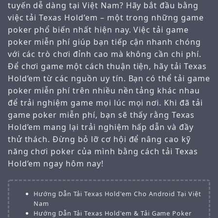
tuyến dễ dàng tại Việt Nam? Hãy bắt đầu bằng
việc tải Texas Hold’em – một trong những game
poker phổ biến nhất hiện nay. Việc tải game
poker miễn phí giúp bạn tiếp cận nhanh chóng
với các trò chơi đỉnh cao mà không cần chi phí.
Để chơi game một cách thuận tiện, hãy tải Texas
Hold’em từ các nguồn uy tín. Bạn có thể tải game
poker miễn phí trên nhiều nền tảng khác nhau
để trải nghiệm game mọi lúc mọi nơi. Khi đã tải
game poker miễn phí, bạn sẽ thấy rằng Texas
Hold’em mang lại trải nghiệm hấp dẫn và đầy
thử thách. Đừng bỏ lỡ cơ hội để nâng cao kỹ
năng chơi poker của mình bằng cách tải Texas
Hold’em ngay hôm nay!
Hướng Dẫn Tải Texas Hold'em Cho Android Tại Việt
Nam
Hướng Dẫn Tải Texas Hold'em & Tải Game Poker