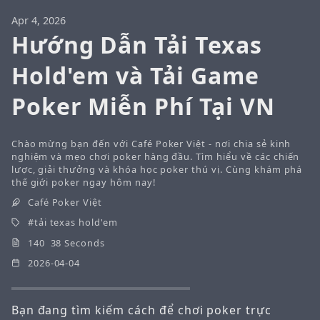
Apr 4, 2026
Hướng Dẫn Tải Texas
Hold'em và Tải Game
Poker Miễn Phí Tại VN
Chào mừng bạn đến với Café Poker Việt - nơi chia sẻ kinh
nghiệm và mẹo chơi poker hàng đầu. Tìm hiểu về các chiến
lược, giải thưởng và khóa học poker thú vị. Cùng khám phá
thế giới poker ngay hôm nay!
Café Poker Việt
tải texas hold'em
140 38 Seconds
2026-04-04
Bạn đang tìm kiếm cách để chơi poker trực