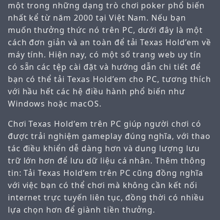
một trong những dạng trò chơi poker phổ biến
nhất kể từ năm 2000 tại Việt Nam. Nếu bạn
muốn thưởng thức nó trên PC, dưới đây là một
cách đơn giản và an toàn để tải Texas Hold’em về
máy tính. Hiện nay, có một số trang web uy tín
có sẵn các tệp cài đặt và hướng dẫn chi tiết để
bạn có thể tải Texas Hold’em cho PC, tương thích
với hầu hết các hệ điều hành phổ biến như
Windows hoặc macOS.
Chơi Texas Hold’em trên PC giúp người chơi có
được trải nghiệm gameplay đúng nghĩa, với thao
tác điều khiển dễ dàng hơn và dung lượng lưu
trữ lớn hơn để lưu dữ liệu cá nhân. Thêm thông
tin: Tải Texas Hold’em trên PC cũng đồng nghĩa
với việc bạn có thể chơi mà không cần kết nối
internet trực tuyến liên tục, đồng thời có nhiều
lựa chọn hơn để giành tiền thưởng.