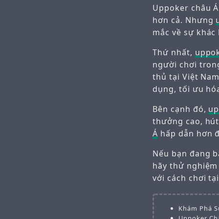
Uppoker châu Á 
hơn cả. Nhưng
mắc về sự khác 
Thứ nhất,
uppok
người chơi tron
thủ tại Việt Nam
dụng, tối ưu hó
Bên cạnh đó,
up
thưởng cao, hút
Á
hấp dẫn hơn đố
Nếu bạn đang b
hãy thử nghiệm 
với cách chơi tạ
Khám Phá S
Uppoker Châ