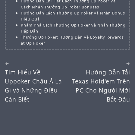
Hướng Dẫn Chi Tiết Cách Thưởng Up Poker Và
Cách Nhận Thưởng Up Poker Bonuses
Hướng Dẫn Cách Thưởng Up Poker và Nhận Bonus
Hiệu Quả
Khám Phá Cách Thưởng Up Poker và Nhận Thưởng
Hấp Dẫn
Thưởng Up Poker: Hướng Dẫn về Loyalty Rewards
at Up Poker
Tìm Hiểu Về
Hướng Dẫn Tải
Uppoker Châu Á Là
Texas Hold'em Trên
Gì và Những Điều
PC Cho Người Mới
Cần Biết
Bắt Đầu