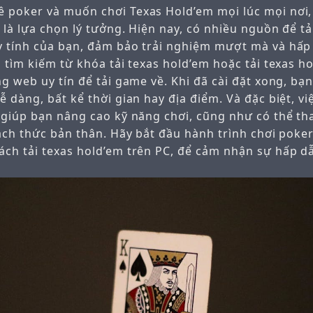
poker và muốn chơi Texas Hold’em mọi lúc mọi nơi, v
 là lựa chọn lý tưởng. Hiện nay, có nhiều nguồn để t
 tính của bạn, đảm bảo trải nghiệm mượt mà và hấp
 tìm kiếm từ khóa tải texas hold’em hoặc tải texas ho
g web uy tín để tải game về. Khi đã cài đặt xong, bạn
 dàng, bất kể thời gian hay địa điểm. Và đặc biệt, việ
 giúp bạn nâng cao kỹ năng chơi, cũng như có thể th
hách thức bản thân. Hãy bắt đầu hành trình chơi poke
ch tải texas hold’em trên PC, để cảm nhận sự hấp d