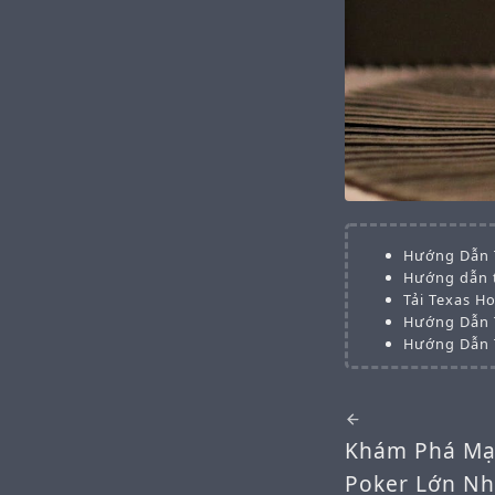
Hướng Dẫn T
Hướng dẫn t
Tải Texas H
Hướng Dẫn T
Hướng Dẫn T
Khám Phá Mạ
Poker Lớn Nh