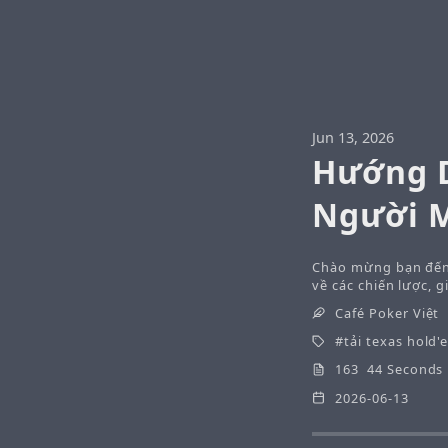
Jun 13, 2026
Hướng D
Người M
Chào mừng bạn đến v
về các chiến lược, 
Café Poker Việt
tải texas hold'
163 44 Seconds
2026-06-13