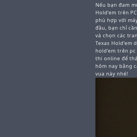
Nếu bạn đam mê 
Hold’em trên PC
phù hợp với máy
đầu, bạn chỉ cần
và chọn các tran
Texas Hold’em dễ
hold’em trên pc
thi online để t
hôm nay bằng cá
vua này nhé!