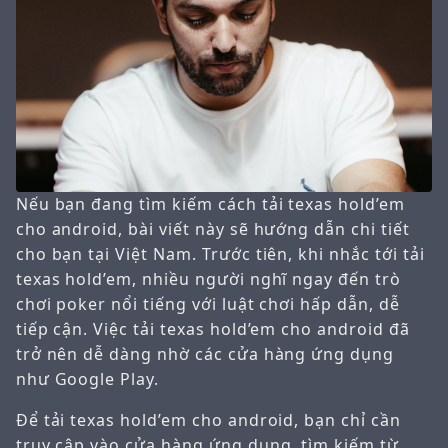
Nếu bạn đang tìm kiếm cách tải texas hold’em
cho android, bài viết này sẽ hướng dẫn chi tiết
cho bạn tại Việt Nam. Trước tiên, khi nhắc tới tải
texas hold’em, nhiều người nghĩ ngay đến trò
chơi poker nổi tiếng với luật chơi hấp dẫn, dễ
tiếp cận. Việc tải texas hold’em cho android đã
trở nên dễ dàng nhờ các cửa hàng ứng dụng
như Google Play.
Để tải texas hold’em cho android, bạn chỉ cần
truy cập vào cửa hàng ứng dụng, tìm kiếm từ