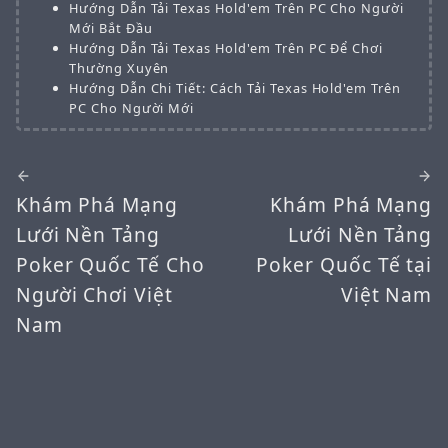
Hướng Dẫn Tải Texas Hold'em Trên PC Cho Người
Mới Bắt Đầu
Hướng Dẫn Tải Texas Hold'em Trên PC Để Chơi
Thường Xuyên
Hướng Dẫn Chi Tiết: Cách Tải Texas Hold'em Trên
PC Cho Người Mới
Khám Phá Mạng
Khám Phá Mạng
Lưới Nền Tảng
Lưới Nền Tảng
Poker Quốc Tế Cho
Poker Quốc Tế tại
Người Chơi Việt
Việt Nam
Nam