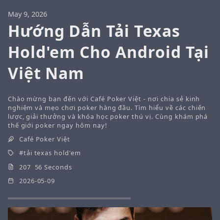
May 9, 2026
Hướng Dẫn Tải Texas
Hold'em Cho Android Tại
Việt Nam
Chào mừng bạn đến với Café Poker Việt - nơi chia sẻ kinh
nghiệm và mẹo chơi poker hàng đầu. Tìm hiểu về các chiến
lược, giải thưởng và khóa học poker thú vị. Cùng khám phá
thế giới poker ngay hôm nay!
Café Poker Việt
tải texas hold'em
207 56 Seconds
2026-05-09