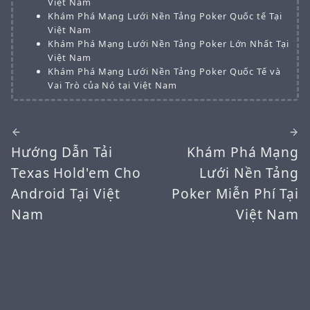
Việt Nam
Khám Phá Mạng Lưới Nền Tảng Poker Quốc tế Tại
Việt Nam
Khám Phá Mạng Lưới Nền Tảng Poker Lớn Nhất Tại
Việt Nam
Khám Phá Mạng Lưới Nền Tảng Poker Quốc Tế và
Vai Trò của Nó tại Việt Nam
Hướng Dẫn Tải
Khám Phá Mạng
Texas Hold'em Cho
Lưới Nền Tảng
Android Tại Việt
Poker Miễn Phí Tại
Nam
Việt Nam