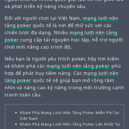
và phát triển kỹ năng chuyên sâu.
Đối với người chơi tại Việt Nam,
mạng lưới nền
tảng poker
quốc tế là nơi để thử sức với các
chiến lược đa dạng. Nhiều
mạng lưới nền tảng
poker
cung cấp tài nguyên học tập, hỗ trợ người
chơi mới nâng cao trình độ.
Nếu bạn là người yêu thích poker, hãy tìm kiếm
và khám phá các
mạng lưới nền tảng poker
phù
hợp để phát huy tiềm năng. Các
mạng lưới nền
tảng poker
quốc tế sẽ giúp bạn mở rộng tầm
nhìn và nâng cao kỹ năng trong môi trường cạnh
tranh toàn cầu.
Khám Phá Mạng Lưới Nền Tảng Poker Miễn Phí Tại
Việt Nam
Khám Phá Mạng Lưới Nền Tảng Poker Lớn Nhất Tại